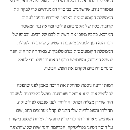
הפוליטית הוא ואצלב האוול מצ'כיה. האוול היה מחזאי, מסאי
ומשורר נודע שהשתמש בביטוייו האמנותיים כדי לבקר את
הממשלה הקומוניסטית בארצו. יצירותיו נתפסו לעתים
קרובות כסוג של אקטיביזם פוליטי ומחאה נגד המשטר
המדכא. כתביו משכו את תשומת לבם של רבים, ובסופו של
דבר הוא הפך למנהיג מהפכת הקטיפה, שהובילה לנפילת
הממשלה הקומוניסטית בצ'כוסלובקיה. מאוחר יותר הוא הפך
לנשיא המדינה, והשתמש ברקע האמנותי שלו כדי לחולל
שינויים חיוביים ולקדם את חופש הביטוי.
דמות ידועה נוספת שהחלה את דרכה כאמן לפני שהפכה
לפוליטיקאית היא ארנולד שוורצנגר. מושל קליפורניה לשעבר
היה שרירן מצליח ושחקן הוליוודי לפני שנכנס לפוליטיקה.
תהילתו והפופולריות שלו הקנו לו קהל מעריצים רחב, שבו
השתמש מאוחר יותר כדי לרוץ לתפקיד. למרות שספג ביקורת
על חוסר ניסיונו בפוליטיקה, הכריזמה והנחישות של שוורצנגר