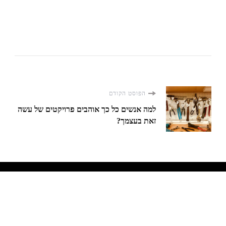
ניווט
הפוסט הקודם
למה אנשים כל כך אוהבים פרויקטים של עשה
ברשומות
זאת בעצמך?
הזכויות שמורות2026
בלוג ישראלי מלא במאמרים, סקרים
ועובדות.
. כל הזכויות שמורות
Blossom Travel | פותח על
ידי
תבניות בלוסום
.מופעל באמצעות
WordPress
.