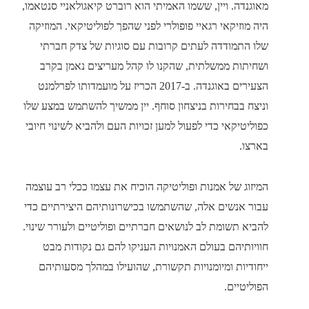
מאוגנדה. ויין, ששמו האמיתי הוא רוברט קיאגולאניי סנטאמו,
היה מוזיקאי רגאיי פופולרי לפני שהפך לפוליטיקאי. המוזיקה
שלו התמודדה לעתים קרובות עם סוגיות של צדק חברתי
ושחיתות ממשלתית, שהקנו לו קהל מעריצים נאמן בקרב
הצעירים באוגנדה. ב-2017 הכריז על מועמדותו לפרלמנט
וניצח בבחירות בניצחון סוחף. יין ממשיך להשתמש במצע שלו
כפוליטיקאי כדי לפעול למען זכויות העם ולהביא לשינוי חיובי
בארצו.
המיזוג של אמנות ופוליטיקה הוכיח את עצמו ככלי רב עוצמה
עבור אנשים אלה, שהשתמשו בכישרונותיהם היצירתיים כדי
להביא תשומת לב לנושאים חברתיים ופוליטיים ולעורר שינוי.
חוויותיהם בעולם האמנויות העניקו להם גם נקודות מבט
ייחודיות ומיומנויות תקשורת, שהועילו במהלך מסעותיהם
הפוליטיים.